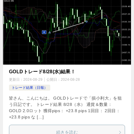
GOLDトレード8/28(水)結果！
更新日：
2024-08-29
公開日：
2024-08-28
トレード結果（日報）
皆さん、こんにちは。 GOLDトレードで「損小利大」を狙
う日記です。 トレード結果 8/28（水） 通貨＆数量：
GOLD 2.0ロット 獲得pips： +23.8 pips 1回目： 2回目：
+23.8 pips な […]
続きを読む