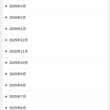
2026年3月
2026年2月
2026年1月
2025年12月
2025年11月
2025年10月
2025年9月
2025年8月
2025年7月
2025年6月