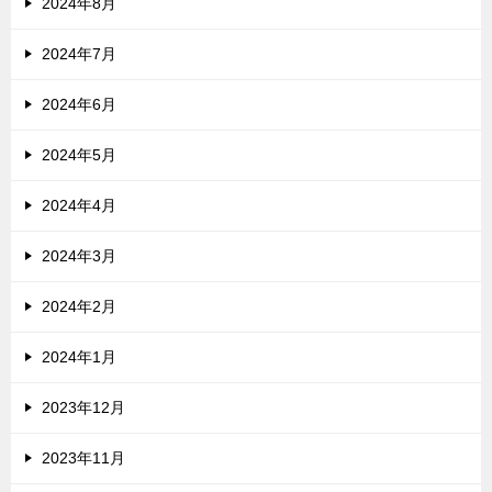
2024年8月
2024年7月
2024年6月
2024年5月
2024年4月
2024年3月
2024年2月
2024年1月
2023年12月
2023年11月