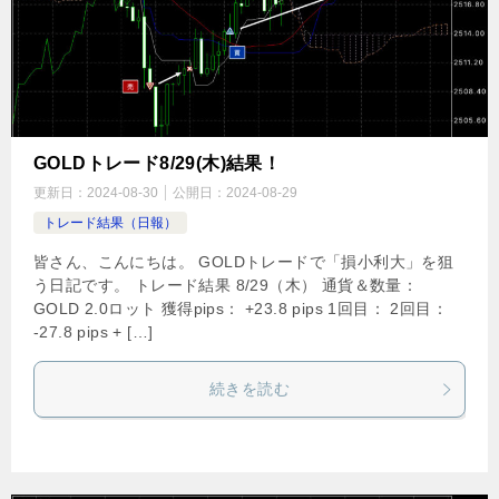
GOLDトレード8/29(木)結果！
更新日：
2024-08-30
公開日：
2024-08-29
トレード結果（日報）
皆さん、こんにちは。 GOLDトレードで「損小利大」を狙
う日記です。 トレード結果 8/29（木） 通貨＆数量：
GOLD 2.0ロット 獲得pips： +23.8 pips 1回目： 2回目：
-27.8 pips + […]
続きを読む