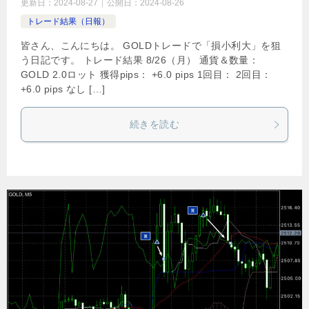
更新日：
2024-08-27
公開日：
2024-08-26
トレード結果（日報）
皆さん、こんにちは。 GOLDトレードで「損小利大」を狙
う日記です。 トレード結果 8/26（月） 通貨＆数量：
GOLD 2.0ロット 獲得pips： +6.0 pips 1回目： 2回目：
+6.0 pips なし […]
続きを読む