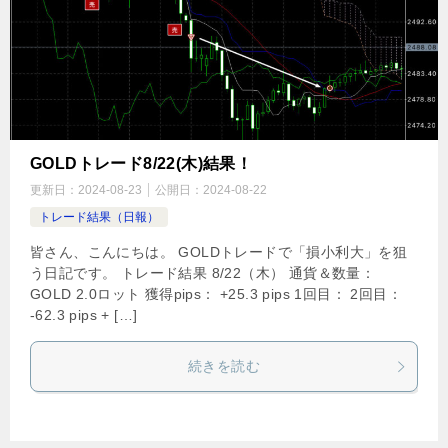
GOLDトレード8/22(木)結果！
更新日：
2024-08-23
公開日：
2024-08-22
トレード結果（日報）
皆さん、こんにちは。 GOLDトレードで「損小利大」を狙
う日記です。 トレード結果 8/22（木） 通貨＆数量：
GOLD 2.0ロット 獲得pips： +25.3 pips 1回目： 2回目：
-62.3 pips + […]
続きを読む