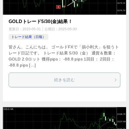
GOLDトレード5/30(金)結果！
更新日：
2025-05-31
公開日：
2025-05-30
トレード結果（日報）
皆さん、こんにちは。 ゴールドFXで「損小利大」を狙うト
レード日記です。 トレード結果 5/30（金） 通貨＆数量：
GOLD 2.0ロット 獲得pips： -88.8 pips 1回目： 2回目：
-88.8 pips […]
続きを読む