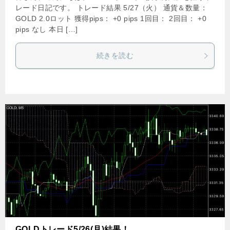
レード日記です。 トレード結果 5/27（火） 通貨＆数量：
GOLD 2.0ロット 獲得pips： +0 pips 1回目： 2回目： +0
pips なし 本日 […]
続きを読む
GOLDトレード5/26(月)結果！