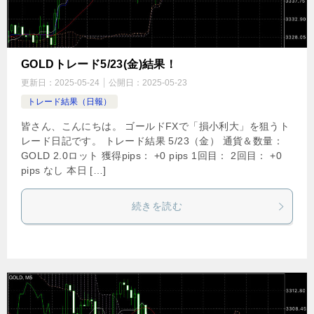
GOLDトレード5/23(金)結果！
更新日：
2025-05-24
公開日：
2025-05-23
トレード結果（日報）
皆さん、こんにちは。 ゴールドFXで「損小利大」を狙うト
レード日記です。 トレード結果 5/23（金） 通貨＆数量：
GOLD 2.0ロット 獲得pips： +0 pips 1回目： 2回目： +0
pips なし 本日 […]
続きを読む