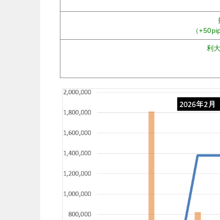
（+50p
利大