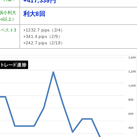
+417,339円
損小利大
利大8回
ips以上）
ベスト3
+1232.7 pips（2/4）
+341.4 pips（2/9）
+242.7 pips（2/18）