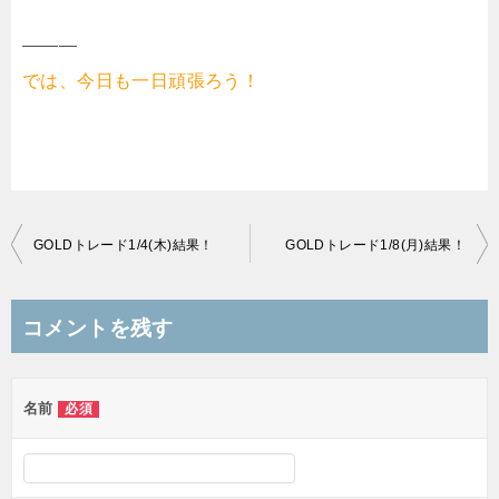
———
では、今日も一日頑張ろう！
投
GOLDトレード1/4(木)結果！
GOLDトレード1/8(月)結果！
稿
ナ
コメントを残す
ビ
ゲ
名前
必須
ー
シ
ョ