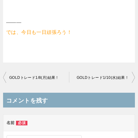
———
では、今日も一日頑張ろう！
投
GOLDトレード1/8(月)結果！
GOLDトレード1/10(水)結果！
稿
ナ
コメントを残す
ビ
ゲ
名前
必須
ー
シ