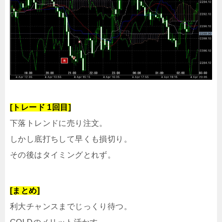
[トレード 1回目]
下落トレンドに売り注文。
しかし底打ちして早くも損切り。
その後はタイミングとれず。
[まとめ]
利大チャンスまでじっくり待つ。