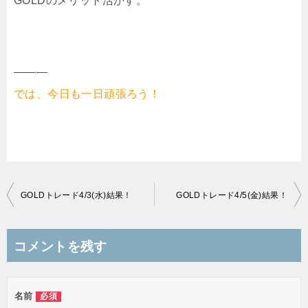
GOLDのメリット活かす。
———
では、今日も一日頑張ろう！
投
GOLDトレード4/3(水)結果！
GOLDトレード4/5(金)結果！
稿
ナ
コメントを残す
ビ
ゲ
名前
必須
ー