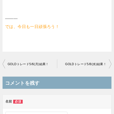
———
では、今日も一日頑張ろう！
投
GOLDトレード5/6(月)結果！
GOLDトレード5/8(水)結果！
稿
ナ
コメントを残す
ビ
ゲ
名前
必須
ー
シ