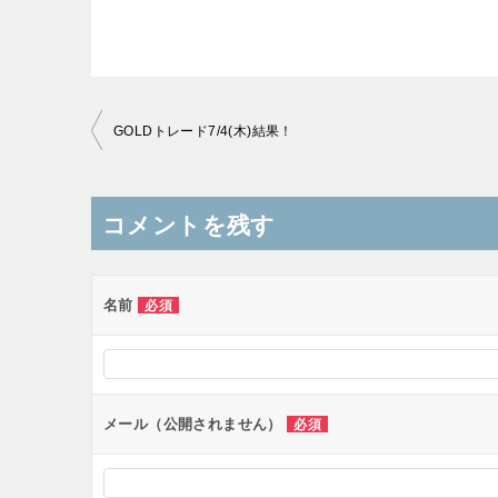
投
GOLDトレード7/4(木)結果！
稿
ナ
コメントを残す
ビ
ゲ
ー
名前
必須
シ
ョ
ン
メール（公開されません）
必須