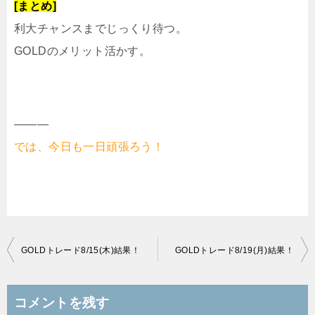
[まとめ]
利大チャンスまでじっくり待つ。
GOLDのメリット活かす。
———
では、今日も一日頑張ろう！
投
GOLDトレード8/15(木)結果！
GOLDトレード8/19(月)結果！
稿
ナ
コメントを残す