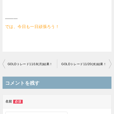
———
では、今日も一日頑張ろう！
投
GOLDトレード11/18(月)結果！
GOLDトレード11/20(水)結果！
稿
ナ
コメントを残す
ビ
ゲ
名前
必須
ー
シ