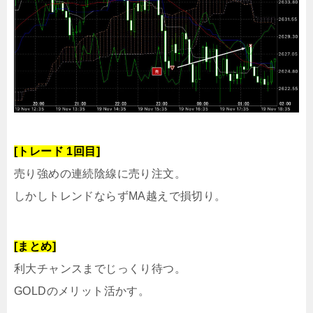
[トレード 1回目]
売り強めの連続陰線に売り注文。
しかしトレンドならずMA越えで損切り。
[まとめ]
利大チャンスまでじっくり待つ。
GOLDのメリット活かす。