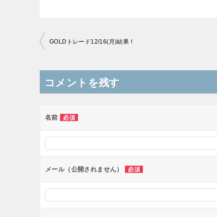
投
GOLDトレード12/16(月)結果！
稿
ナ
コメントを残す
ビ
ゲ
ー
名前
必須
シ
ョ
ン
メール（公開されません）
必須