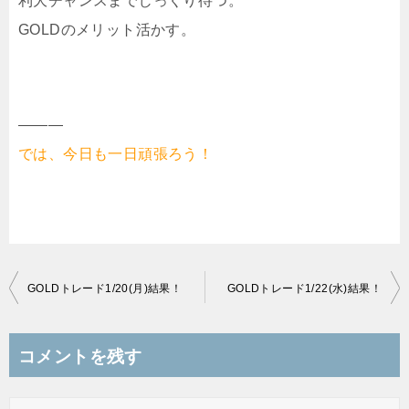
利大チャンスまでじっくり待つ。
GOLDのメリット活かす。
———
では、今日も一日頑張ろう！
投
GOLDトレード1/20(月)結果！
GOLDトレード1/22(水)結果！
稿
ナ
コメントを残す
ビ
ゲ