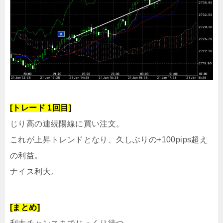
[トレード 1回目]
じり高の連続陽線に買い注文。
これが上昇トレンドとなり、久しぶりの+100pips超え
の利益。
ナイス利大。
[まとめ]