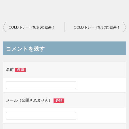
投
GOLDトレード9/1(月)結果！
GOLDトレード9/3(水)結果！
稿
ナ
コメントを残す
ビ
ゲ
名前
必須
ー
シ
ョ
ン
メール（公開されません）
必須