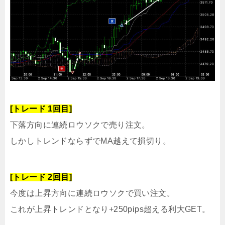
[トレード 1回目]
下落方向に連続ロウソクで売り注文。
しかしトレンドならずでMA越えて損切り。
[トレード 2回目]
今度は上昇方向に連続ロウソクで買い注文。
これが上昇トレンドとなり+250pips超える利大GET。