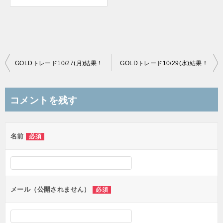
投
GOLDトレード10/27(月)結果！
GOLDトレード10/29(水)結果！
稿
ナ
コメントを残す
ビ
ゲ
名前
必須
ー
シ
ョ
ン
メール（公開されません）
必須