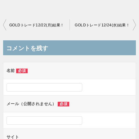
投
GOLDトレード12/22(月)結果！
GOLDトレード12/24(水)結果！
稿
ナ
コメントを残す
ビ
ゲ
名前
必須
ー
シ
ョ
ン
メール（公開されません）
必須
サイト