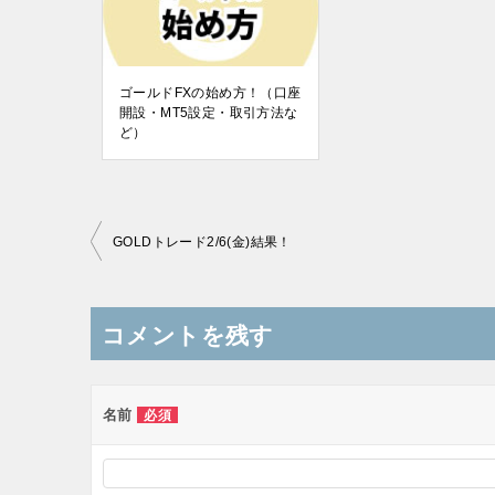
ゴールドFXの始め方！（口座
開設・MT5設定・取引方法な
ど）
投
GOLDトレード2/6(金)結果！
稿
ナ
コメントを残す
ビ
ゲ
ー
名前
必須
シ
ョ