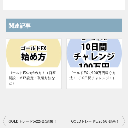
関連記事
ゴールドFXの始め方！（口座
ゴールドFXで100万円稼ぐ方
開設・MT5設定・取引方法な
法！（10日間チャレンジ！）
ど）
投
GOLDトレード5/22(金)結果！
GOLDトレード5/26(火)結果！