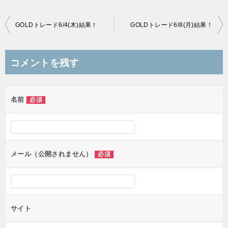
投
GOLDトレード6/4(木)結果！
GOLDトレード6/8(月)結果！
稿
ナ
コメントを残す
ビ
ゲ
名前
必須
ー
シ
ョ
ン
メール（公開されません）
必須
サイト