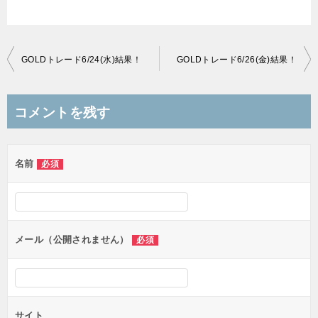
投
GOLDトレード6/24(水)結果！
GOLDトレード6/26(金)結果！
稿
ナ
コメントを残す
ビ
ゲ
名前
必須
ー
シ
ョ
ン
メール（公開されません）
必須
サイト